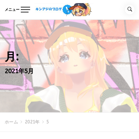
コ
ン
メニュー
テ
キンアジのブログ
Unreal Engineの事を気ままに記事にするブログ
ン
ツ
へ
ス
キ
月:
ッ
プ
2021年5月
ホーム
2021年
5