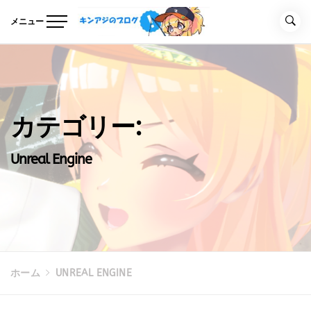
コ
ン
メニュー
テ
キンアジのブログ
Unreal Engineの事を気ままに記事にするブログ
ン
ツ
へ
ス
キ
カテゴリー:
ッ
プ
Unreal Engine
ホーム
UNREAL ENGINE