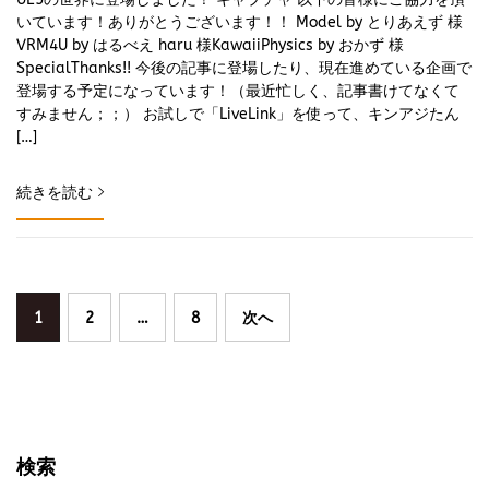
いています！ありがとうございます！！ Model by とりあえず 様
VRM4U by はるべえ haru 様KawaiiPhysics by おかず 様
SpecialThanks!! 今後の記事に登場したり、現在進めている企画で
登場する予定になっています！（最近忙しく、記事書けてなくて
すみません；；） お試しで「LiveLink」を使って、キンアジたん
[…]
続きを読む
投
1
2
…
8
次へ
稿
の
ペ
ー
検索
ジ