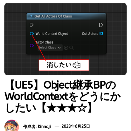
【UE5】Object継承BPの
WorldContextをどうにか
したい【★★★☆】
作成者:
Kinnaji
2023年6月25日