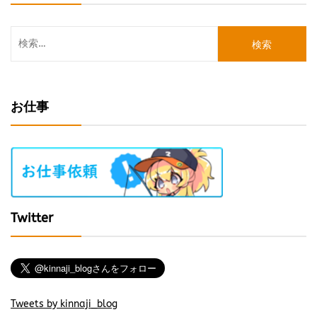
送
検
り
索:
お仕事
Twitter
Tweets by kinnaji_blog