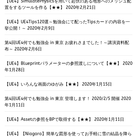
【UE4】SimulatePhysicsを用いて起伏のある地形へのメッシュ配
置をするツールを作る【★★】
2020年2月21日
【UE4】UE4Tips120選～勉強会にて配ったTipsカードの内容を一
挙公開！～
2020年2月9日
第4回UE4何でも勉強会 in 東京 お疲れさまでした！～講演資料配
布～
2020年2月6日
【UE4】Blueprintパラメーターの参照渡しについて【★★】
2020
年1月28日
【UE4】いろんな画面のゆがみ【★★】
2020年1月15日
第4回UE4何でも勉強会 in 東京 登壇します！ 2020/2/5 開催
2020
年1月11日
【UE4】Assetの参照をBPで取得する【★★】
2020年1月11日
【UE4】【Niagara】簡単な図形を使ってお手軽に雪の結晶を降ら