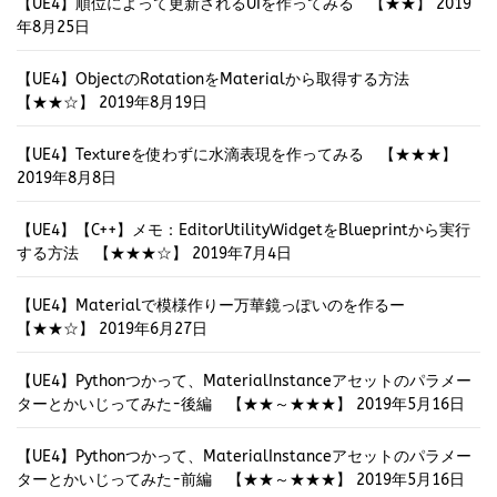
【UE4】順位によって更新されるUIを作ってみる 【★★】
2019
年8月25日
【UE4】ObjectのRotationをMaterialから取得する方法
【★★☆】
2019年8月19日
【UE4】Textureを使わずに水滴表現を作ってみる 【★★★】
2019年8月8日
【UE4】【C++】メモ：EditorUtilityWidgetをBlueprintから実行
する方法 【★★★☆】
2019年7月4日
【UE4】Materialで模様作りー万華鏡っぽいのを作るー
【★★☆】
2019年6月27日
【UE4】Pythonつかって、MaterialInstanceアセットのパラメー
ターとかいじってみた-後編 【★★～★★★】
2019年5月16日
【UE5】エディタ上でName/String
【UE5
【UE4】Pythonつかって、MaterialInstanceアセットのパラメー
プロパティを使いやすくしようと思
EditorUtilit
ターとかいじってみた-前編 【★★～★★★】
2019年5月16日
った話【★～★★★★】