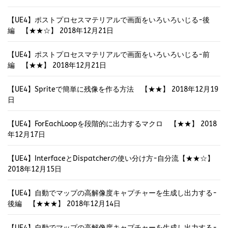
【UE4】ポストプロセスマテリアルで画面をいろいろいじる-後
編 【★★☆】
2018年12月21日
【UE4】ポストプロセスマテリアルで画面をいろいろいじる-前
編 【★★】
2018年12月21日
【UE4】Spriteで簡単に残像を作る方法 【★★】
2018年12月19
日
【UE4】ForEachLoopを段階的に出力するマクロ 【★★】
2018
年12月17日
【UE4】InterfaceとDispatcherの使い分け方-自分流【★★☆】
2018年12月15日
【UE4】自動でマップの高解像度キャプチャーを生成し出力する-
後編 【★★★】
2018年12月14日
【UE5】エディタ上でName/String
【UE5
プロパティを使いやすくしようと思
EditorUtilit
った話【★～★★★★】
【UE4】自動でマップの高解像度キャプチャーを生成し出力する-