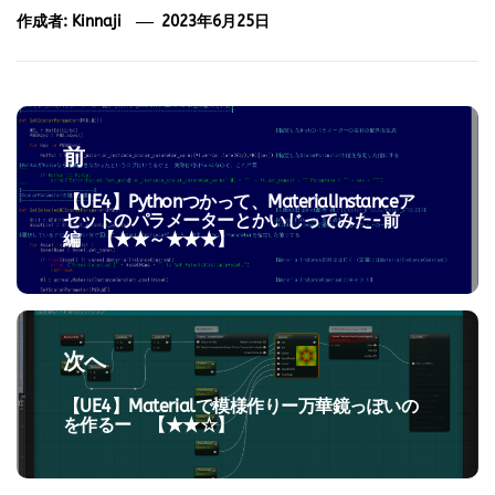
作成者:
Kinnaji
2023年6月25日
投
稿
前
ナ
【UE4】Pythonつかって、MaterialInstanceア
過
ビ
セットのパラメーターとかいじってみた-前
去
編 【★★～★★★】
ゲ
の
投
ー
稿:
シ
ョ
次へ
ン
【UE4】Materialで模様作りー万華鏡っぽいの
次
を作るー 【★★☆】
の
投
稿: