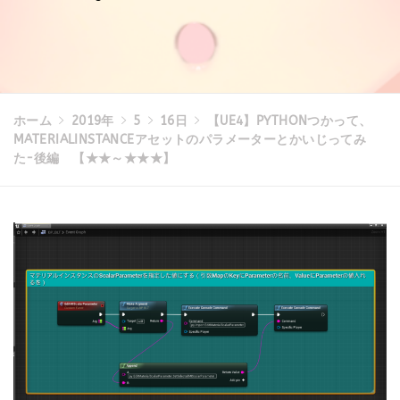
ホーム
2019年
5
16日
【UE4】PYTHONつかって、
MATERIALINSTANCEアセットのパラメーターとかいじってみ
た-後編 【★★～★★★】