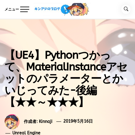
コ
ン
メニュー
テ
キンアジのブログ
Unreal Engineの事を気ままに記事にするブログ
ン
ツ
へ
ス
キ
【UE4】Pythonつかっ
ッ
プ
て、MaterialInstanceアセ
ットのパラメーターとか
いじってみた-後編
【★★～★★★】
作成者:
Kinnaji
2019年5月16日
Unreal Engine