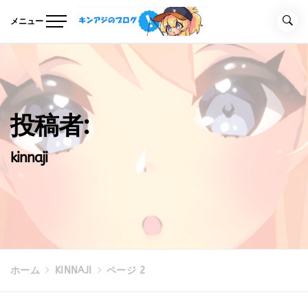
コ
ン
メニュー
テ
キンアジのブログ
Unreal Engineの事を気ままに記事にするブログ
ン
ツ
へ
ス
キ
投稿者:
ッ
プ
kinnaji
ホーム
KINNAJI
ページ 2