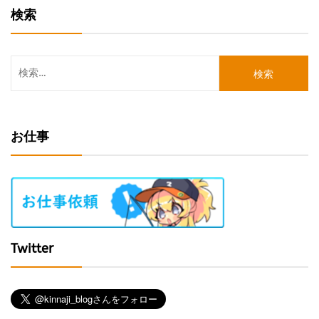
ー
検索
ジ
送
検
り
索:
お仕事
Twitter