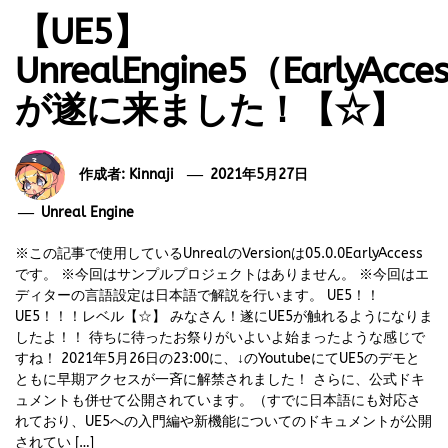
【UE5】
UnrealEngine5（EarlyAcce
が遂に来ました！【☆】
作成者:
Kinnaji
2021年5月27日
Unreal Engine
※この記事で使用しているUnrealのVersionは05.0.0EarlyAccess
です。 ※今回はサンプルプロジェクトはありません。 ※今回はエ
ディターの言語設定は日本語で解説を行います。 UE5！！
UE5！！！レベル【☆】 みなさん！遂にUE5が触れるようになりま
したよ！！ 待ちに待ったお祭りがいよいよ始まったような感じで
すね！ 2021年5月26日の23:00に、↓のYoutubeにてUE5のデモと
ともに早期アクセスが一斉に解禁されました！ さらに、公式ドキ
ュメントも併せて公開されています。（すでに日本語にも対応さ
れており、UE5への入門編や新機能についてのドキュメントが公開
されてい […]