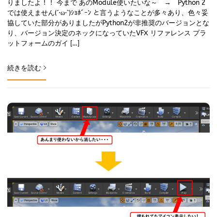
りましたよ！！ 今まで あのModule使いたいな～ → Python 2
では使えません(´·ω·`)ｼｮﾎﾞｰﾝ と言うようなことが多々あり、色々妥
協していた部分がありましたがPython2が非推奨のバージョンとな
り、バージョン決定のネックになっていたVFX リファレンス プラ
ットフォームのガイ […]
続きを読む